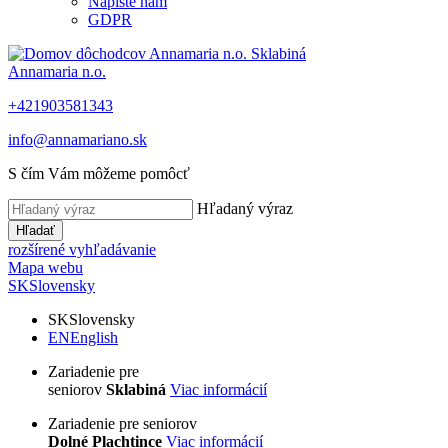
Napíšte nám
GDPR
Annamaria n.o.
+421903581343
info@annamariano.sk
S čím Vám môžeme pomôcť
Hľadaný výraz
Hľadať
rozšírené vyhľadávanie
Mapa webu
SK
Slovensky
SK
Slovensky
EN
English
Zariadenie pre
seniorov
Sklabiná
Viac informácií
Zariadenie pre seniorov
Dolné Plachtince
Viac informácií