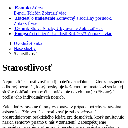
Kontakt
Adresa
E-mail Telefón
Zobraziť viac
Žiadosť o umiestenie
Zdravotný a sociálny posudok.
Zobraziť viac
Cenník
Strava Služby Ubytovanie
Zobraziť viac
Fotogaléria
Interiér Udalosti Rok 2023
Zobraziť viac
Úvodná stránka
Naše služby
Starostlivosť
Starostlivosť
Nepretržitú starostlivosť o prijímateľov sociálnej služby zabezpečuje
odborný personál, ktorý poskytuje každému prijímateľovi sociálnej
služby dohľad, pomoc či nahrádzanie nevyhnutných životných
podľa jeho individuálnych potrieb.
Základné zdravotné úkony vykonáva v prípade potreby zdravotná
asistentka. Zdravotná starostlivosť je zabezpečovaná
prostredníctvom praktického lekára pre dospelých, ktorý navštevuje
našich seniorov priamo u nás v zariadení. Zabezpečujeme
sprevádzanie prijímateľov sociálnej služby na lekárske vyšetrenia