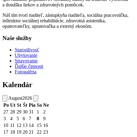
a donášku liekov a zdravotných pomôcok.
Náš tím tvorí riaditeľ, zástupkyňa riaditeľa, sociálna pracovníčka,
inštruktor sociálnej rehabilitácie, zdravotná asistentka,
opatrovateľky, upratovačka a externý ekonóm.
Naše služby
Starostlivosť
Ubytovanie
Stravovanie
Ďalšie činnosti
Fotogaléria
Kalendár
August
2026
Po
Ut
St
Št
Pia
So
Ne
27
28
29
30
31
1
2
3
4
5
6
7
8
9
10
11
12
13
14
15
16
17
18
19
20
21
22
23