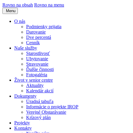
Rovno na obsah
Rovno na menu
Menu
O nás
Podmienky prijatia
Darovanie
Dve percentá
Cenník
Naše služby
Starostlivosť
Ubytovanie
Stravovanie
Ďalšie činnosti
Fotogaléria
Život v senior centre
Aktuality
Kalendár akcií
Dokumenty
Úradná tabuľa
Informácie o projekte IROP
Verejné Obstarávanie
Krízový plán
Projekty
Kontakty