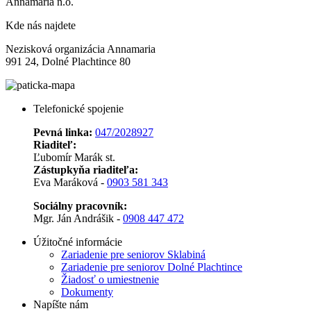
Annamaria n.o.
Kde nás najdete
Nezisková organizácia Annamaria
991 24, Dolné Plachtince 80
Telefonické spojenie
Pevná linka:
047/2028927
Riaditeľ:
Ľubomír Marák st.
Zástupkyňa riaditeľa:
Eva Maráková -
0903 581 343
Sociálny pracovník:
Mgr. Ján Andrášik -
0908 447 472
Úžitočné informácie
Zariadenie pre seniorov Sklabiná
Zariadenie pre seniorov Dolné Plachtince
Žiadosť o umiestnenie
Dokumenty
Napíšte nám