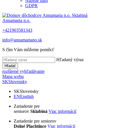
Napíšte nám
GDPR
Annamaria n.o.
+421903581343
info@annamariano.sk
S čím Vám môžeme pomôcť
Hľadaný výraz
Hľadať
rozšírené vyhľadávanie
Mapa webu
SK
Slovensky
SK
Slovensky
EN
English
Zariadenie pre
seniorov
Sklabiná
Viac informácií
Zariadenie pre seniorov
Dolné Plachtince
Viac informácií