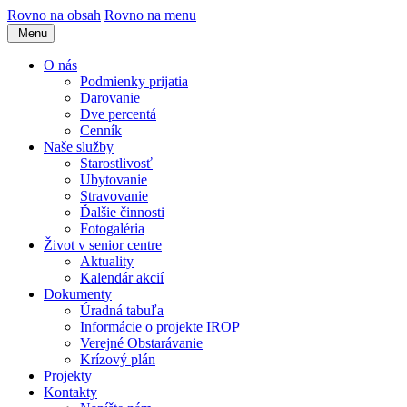
Rovno na obsah
Rovno na menu
Menu
O nás
Podmienky prijatia
Darovanie
Dve percentá
Cenník
Naše služby
Starostlivosť
Ubytovanie
Stravovanie
Ďalšie činnosti
Fotogaléria
Život v senior centre
Aktuality
Kalendár akcií
Dokumenty
Úradná tabuľa
Informácie o projekte IROP
Verejné Obstarávanie
Krízový plán
Projekty
Kontakty