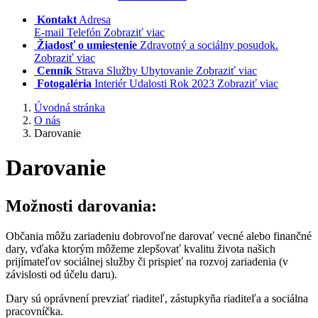
Kontakt
Adresa
E-mail Telefón
Zobraziť viac
Žiadosť o umiestenie
Zdravotný a sociálny posudok.
Zobraziť viac
Cenník
Strava Služby Ubytovanie
Zobraziť viac
Fotogaléria
Interiér Udalosti Rok 2023
Zobraziť viac
Úvodná stránka
O nás
Darovanie
Darovanie
Možnosti darovania:
Občania môžu zariadeniu dobrovoľne darovať vecné alebo finančné
dary, vďaka ktorým môžeme zlepšovať kvalitu života našich
prijímateľov sociálnej služby či prispieť na rozvoj zariadenia (v
závislosti od účelu daru).
Dary sú oprávnení prevziať riaditeľ, zástupkyňa riaditeľa a sociálna
pracovníčka.